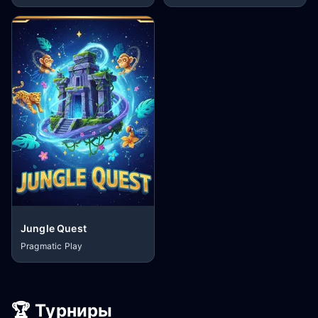
Jungle Quest
Pragmatic Play
🏆 Турниры