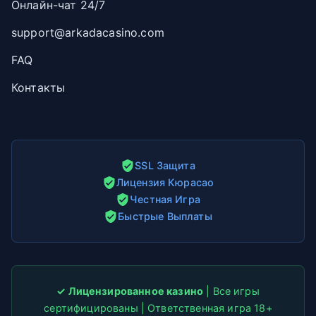
Онлайн-чат 24/7
support@arkadacasino.com
FAQ
Контакты
SSL Защита
Лицензия Кюрасао
Честная Игра
Быстрые Выплаты
✓ Лицензированное казино
| Все игры
сертифицированы | Ответственная игра 18+