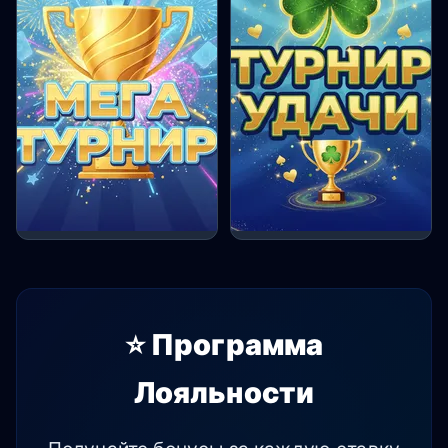
⭐ Программа
Лояльности