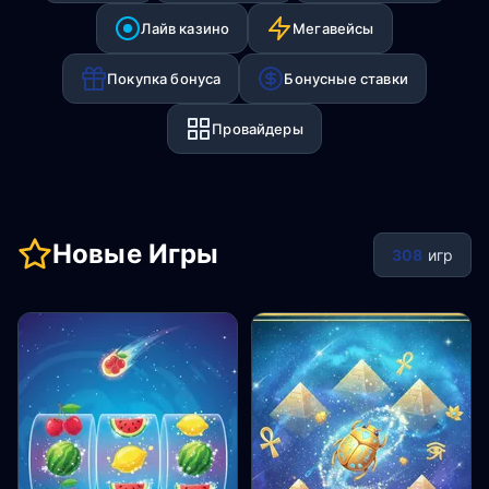
Лайв казино
Мегавейсы
Покупка бонуса
Бонусные ставки
Провайдеры
Новые Игры
308
игр